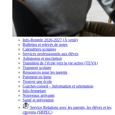
Info-Rentrée 2026-2027 (À venir)
Bulletins et relevés de notes
Calendriers scolaires
Services professionnels aux élèves
Admission et inscription
Transition de l’école vers la vie active (TEVA)
Transport scolaire
Ressources pour les parents
Paiement en ligne
Trouver une école
Guichet-conseil – Information et orientation
Info-fermeture
Nouveaux arrivants
Santé et prévention
Service Relations avec les parents, les élèves et les
citoyens (SRPEC)