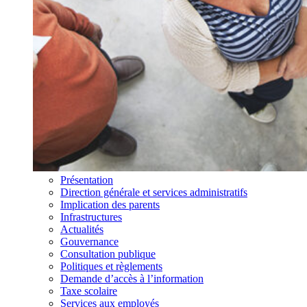
Présentation
Direction générale et services administratifs
Implication des parents
Infrastructures
Actualités
Gouvernance
Consultation publique
Politiques et règlements
Demande d’accès à l’information
Taxe scolaire
Services aux employés