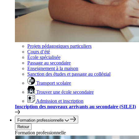
Projets pédagogiques particuliers
Cours d’été
École spécialisée
Passage au secondaire
Enseignement à la maison
Sanction des études et passage au collégial
Transport scolaire
Trouver une école secondaire
Admission et inscription
Inscription des nouveaux arrivants au secondaire (SILEI)
Formation professionnelle
Retour
Formation professionnelle