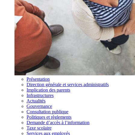
Présentation
Direction générale et services administratifs
Implication des parents
Infrastructures
Actualités
Gouvernance
Consultation publique
Politiques et règlements
Demande d’accès à l’information
Taxe scolaire
Services aux employés