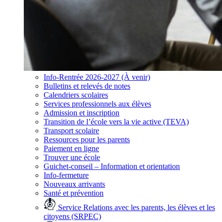
Info-Rentrée 2026-2027 (À venir)
Bulletins et relevés de notes
Calendriers scolaires
Services professionnels aux élèves
Admission et inscription
Transition de l’école vers la vie active (TEVA)
Transport scolaire
Ressources pour les parents
Paiement en ligne
Trouver une école
Guichet-conseil – Information et orientation
Info-fermeture
Nouveaux arrivants
Santé et prévention
Service Relations avec les parents, les élèves et les
citoyens (SRPEC)