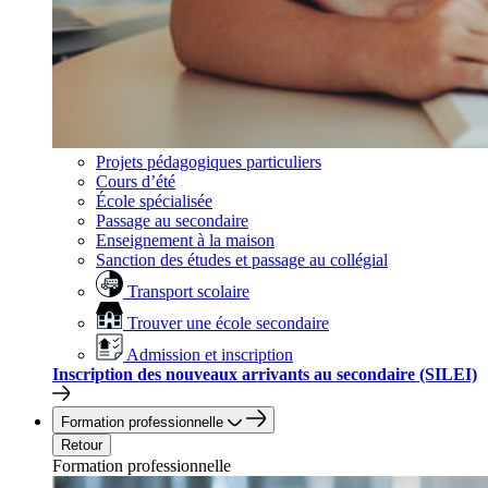
Projets pédagogiques particuliers
Cours d’été
École spécialisée
Passage au secondaire
Enseignement à la maison
Sanction des études et passage au collégial
Transport scolaire
Trouver une école secondaire
Admission et inscription
Inscription des nouveaux arrivants au secondaire (SILEI)
Formation professionnelle
Retour
Formation professionnelle